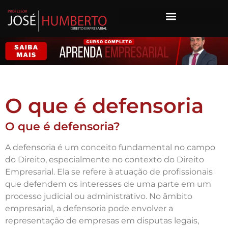
O que é defensoria
O que é defensoria?
A defensoria é um conceito fundamental no campo
do Direito, especialmente no contexto do Direito
Empresarial. Ela se refere à atuação de profissionais
que defendem os interesses de uma parte em um
processo judicial ou administrativo. No âmbito
empresarial, a defensoria pode envolver a
representação de empresas em disputas legais,