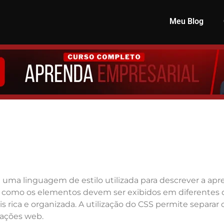
Meu Blog
 é uma linguagem de estilo utilizada para descrever a 
r como os elementos devem ser exibidos em diferentes d
rica e organizada. A utilização do CSS permite separar 
cações web.