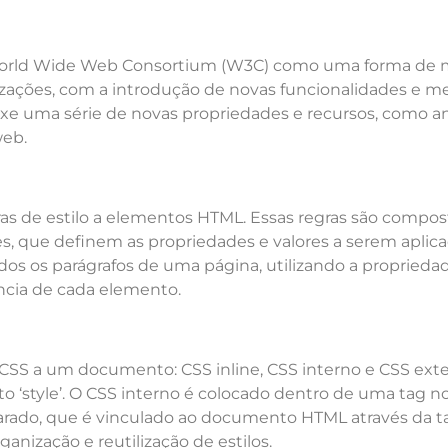
 World Wide Web Consortium (W3C) como uma forma de m
izações, com a introdução de novas funcionalidades e me
ouxe uma série de novas propriedades e recursos, como a
web.
ras de estilo a elementos HTML. Essas regras são compost
es, que definem as propriedades e valores a serem aplic
odos os parágrafos de uma página, utilizando a proprieda
ncia de cada elemento.
r CSS a um documento: CSS inline, CSS interno e CSS exte
o ‘style’. O CSS interno é colocado dentro de uma tag
ado, que é vinculado ao documento HTML através da ta
nização e reutilização de estilos.