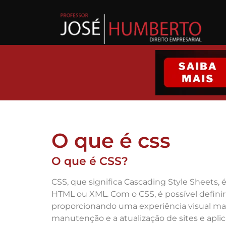
O que é css
O que é CSS?
CSS, que significa Cascading Style Sheets,
HTML ou XML. Com o CSS, é possível defini
proporcionando uma experiência visual mais 
manutenção e a atualização de sites e apli