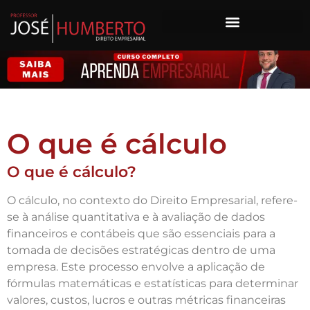
O que é cálculo
O que é cálculo?
O cálculo, no contexto do Direito Empresarial, refere-
se à análise quantitativa e à avaliação de dados
financeiros e contábeis que são essenciais para a
tomada de decisões estratégicas dentro de uma
empresa. Este processo envolve a aplicação de
fórmulas matemáticas e estatísticas para determinar
valores, custos, lucros e outras métricas financeiras