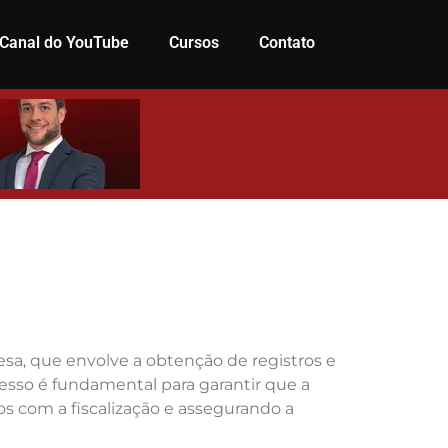
Canal do YouTube
Cursos
Contato
esa, que envolve a obtenção de registros e
cesso é fundamental para garantir que a
s com a fiscalização e assegurando a