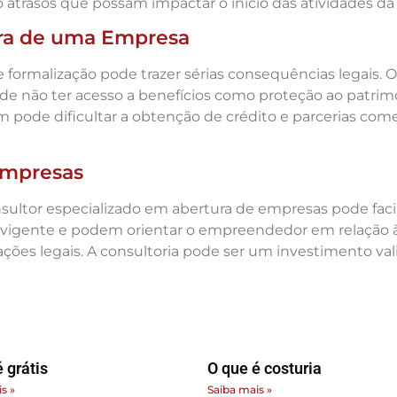
o atrasos que possam impactar o início das atividades d
ra de uma Empresa
 formalização pode trazer sérias consequências legais.
ém de não ter acesso a benefícios como proteção ao patrim
ém pode dificultar a obtenção de crédito e parcerias com
Empresas
ltor especializado em abertura de empresas pode facilit
vigente e podem orientar o empreendedor em relação 
es legais. A consultoria pode ser um investimento vali
 grátis
O que é costuria
s »
Saiba mais »