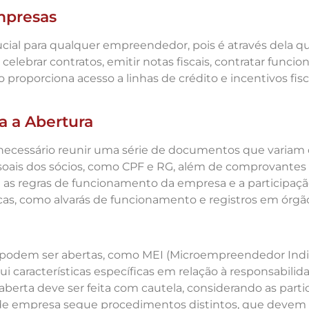
mpresas
ial para qualquer empreendedor, pois é através dela que
elebrar contratos, emitir notas fiscais, contratar funcio
o proporciona acesso a linhas de crédito e incentivos fis
 a Abertura
 necessário reunir uma série de documentos que variam 
oais dos sócios, como CPF e RG, além de comprovante
e as regras de funcionamento da empresa e a participaç
icas, como alvarás de funcionamento e registros em órgã
podem ser abertas, como MEI (Microempreendedor Indivi
características específicas em relação à responsabilida
aberta deve ser feita com cautela, considerando as parti
e empresa segue procedimentos distintos, que devem se