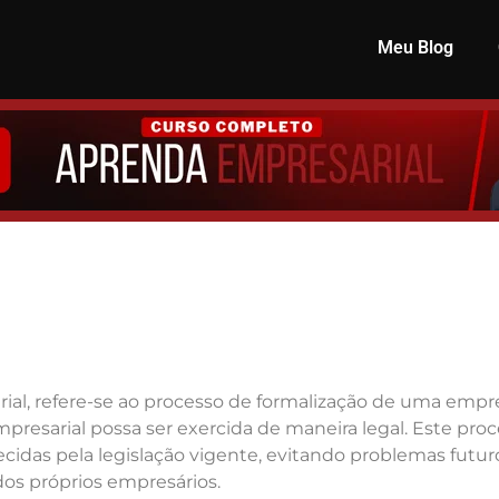
Meu Blog
a
rial, refere-se ao processo de formalização de uma empr
mpresarial possa ser exercida de maneira legal. Este pro
idas pela legislação vigente, evitando problemas futuro
dos próprios empresários.