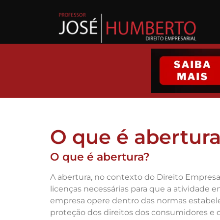
O que é abertur
O que é abertura?
A abertura, no contexto do Direito Empresa
licenças necessárias para que a atividade e
empresa opere dentro das normas estabelec
proteção dos direitos dos consumidores e 